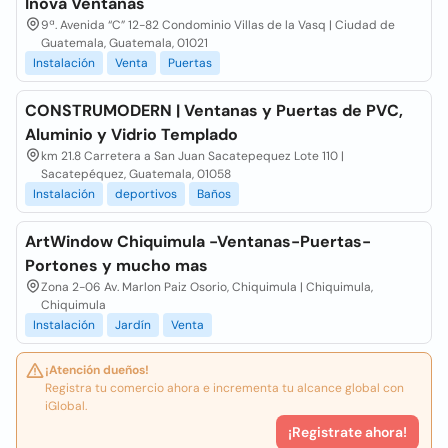
Inova Ventanas
9ª. Avenida “C” 12-82 Condominio Villas de la Vasq | Ciudad de
Guatemala, Guatemala, 01021
Instalación
Venta
Puertas
CONSTRUMODERN | Ventanas y Puertas de PVC,
Aluminio y Vidrio Templado
km 21.8 Carretera a San Juan Sacatepequez Lote 110 |
Sacatepéquez, Guatemala, 01058
Instalación
deportivos
Baños
ArtWindow Chiquimula -Ventanas-Puertas-
Portones y mucho mas
Zona 2-06 Av. Marlon Paiz Osorio, Chiquimula | Chiquimula,
Chiquimula
Instalación
Jardín
Venta
¡Atención dueños!
Registra tu comercio ahora e incrementa tu alcance global con
iGlobal.
¡Registrate ahora!