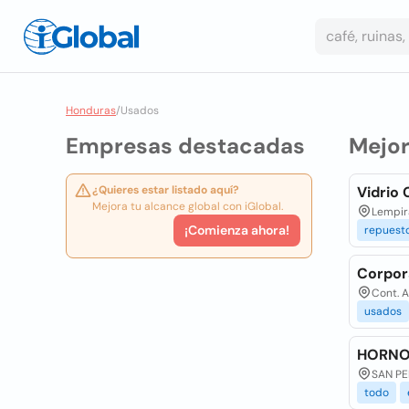
Honduras
/
Usados
Empresas destacadas
Mejo
¿Quieres estar listado aquí?
Vidrio
Mejora tu alcance global con iGlobal.
Lempira
¡Comienza ahora!
repuest
Corpor
Cont. A
usados
HORNO
SAN PE
todo