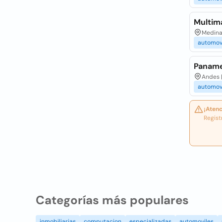
Multim
Medina 
automov
Paname
Andes |
automov
¡Atenc
Regist
Categorías más populares
inmobiliarias
computacion
especializadas
automoviles