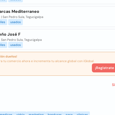
arcas Mediterraneo
| San Pedro Sula, Tegucigalpa
iles
usados
ño José F
 San Pedro Sula, Tegucigalpa
iles
usados
ión dueños!
ra tu comercio ahora e incrementa tu alcance global con iGlobal.
¡Registrate
S
medicas
vidrio
marketing
honduras
para
clinicas