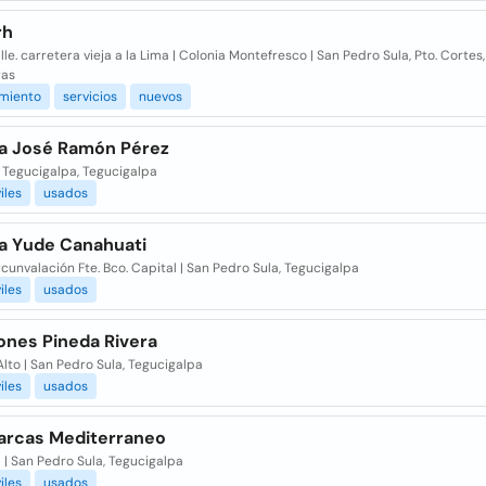
rh
lle. carretera vieja a la Lima | Colonia Montefresco | San Pedro Sula, Pto. Cortes,
ras
miento
servicios
nuevos
a José Ramón Pérez
 Tegucigalpa, Tegucigalpa
iles
usados
a Yude Canahuati
rcunvalación Fte. Bco. Capital | San Pedro Sula, Tegucigalpa
iles
usados
ones Pineda Rivera
lto | San Pedro Sula, Tegucigalpa
iles
usados
arcas Mediterraneo
| San Pedro Sula, Tegucigalpa
iles
usados