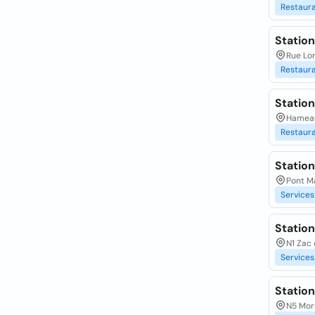
Restaur
Station
Rue Lo
Restaur
Station
Hameau
Restaur
Station
Pont Ma
Services
Station
N1 Zac 
Services
Statio
N5 Morn