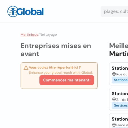
Martinique
/
Nettoyage
Entreprises mises en
Meill
avant
Marti
Vous voulez être répertorié ici ?
Statio
Enhance your global reach with iGlobal.
Rue du 
Commencez maintenant!
Stations
Statio
Z. I. d
Services
Station
Place 