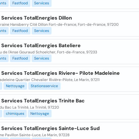
ants
Fastfood
Services
 Services TotalEnergies Dillon
rraine Hansberry Cité Dillon Fort-de-France, Fort-de-France, 97200
ants
Fastfood
Services
 Services TotalEnergies Bateliere
 de l'Anse Gouraud Schoelcher, Fort-de-France, 97233
ants
Fastfood
Services
 Services TotalEnergies Riviere- Pilote Madeleine
deleine Quartier Chevalier Rivière-Pilote, Le Marin, 97211
Nettoyage
Stationsservice
 Services TotalEnergies Trinite Bac
du Bac La Trinité, La Trinité, 97220
chimiques
Nettoyage
n Services TotalEnergies Sainte-Luce Sud
e Pavillon Sainte-Luce, Le Marin, 97228