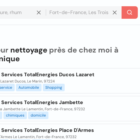
eur
nettoyage
près de chez moi à
nique
n Services TotalEnergies Ducos Lazaret
Lazaret Ducos, Le Marin, 97224
service
Automobile
Shopping
n Services TotalEnergies Jambette
e la Jambette Le Lamentin, Fort-de-France, 97232
chimiques
domicile
 Services TotalEnergies Place D'Armes
d'Armes Le Lamentin, Fort-de-France, 97232