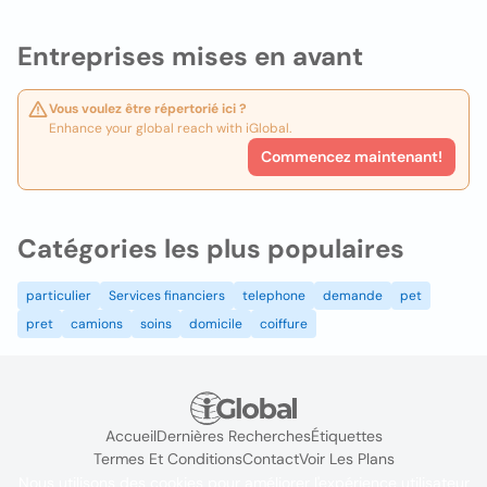
Entreprises mises en avant
Vous voulez être répertorié ici ?
Enhance your global reach with iGlobal.
Commencez maintenant!
Catégories les plus populaires
particulier
Services financiers
telephone
demande
pet
pret
camions
soins
domicile
coiffure
Accueil
Dernières Recherches
Étiquettes
Termes Et Conditions
Contact
Voir Les Plans
Nous utilisons des cookies pour améliorer l'expérience utilisateur