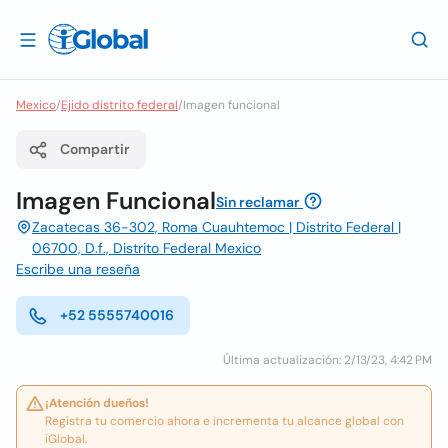
Mexico
/
Ejido distrito federal
/
Imagen funcional
Compartir
Imagen Funcional
Sin reclamar
Zacatecas 36-302, Roma Cuauhtemoc | Distrito Federal |
06700, D.f., Distrito Federal Mexico
Escribe una reseña
+52 5555740016
Última actualización: 2/13/23, 4:42 PM
¡Atención dueños!
Registra tu comercio ahora e incrementa tu alcance global con
iGlobal.