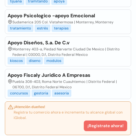
tijuana
tramitando
apoya
Apoyo Psicologico -apoyo Emocional
Sudamerica 205 Col. Vistahermosa | Monterrey, Monterrey
tratamiento
estrés
terapias
Apoyo Diseños, S.a. De C.v
Monterrey 403-a, Piedad Narvarte Ciudad De Mexico | Distrito
Federal | 03000, D.f., Distrito Federal Mexico
kioscos
diseno
modulos
Apoyo Fiscaly Juridico A Empresas
Puebla 308-403, Roma Norte Cuauhtemoc | Distrito Federal |
06700, D.f., Distrito Federal Mexico
concursos
gestoria
asesoria
¡Atención dueños!
Registra tu comercio ahora e incrementa tu alcance global con
iGlobal.
¡Registrate ahora!