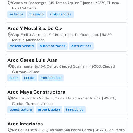
Gonzalez Bocanegra 1315, Tomas Aquino Tijuana | 22379, Tijuana,
Baja California
estados
traslado
ambulancias
Arco Y Metal S.a. De C.v
Cap. Emilio Carranza # 916, Jardines De Guadalupe | 58120,
Morelia, Michoacan
policarbonato
automatizadas
estructuras
Arco Gases Luis Juan
Bustamante No. 164, Centro Ciudad Guzman | 49000, Ciudad
Guzman, Jalisco
solar
cortar
medicinales
Arco Maya Constructora
Marcos Gordoa 92 No. 17, Ciudad Guzman Centro Ciu | 49000,
Ciudad Guzman, Jalisco
constructora
urbanizacion
inmuebles
Arco Interiores
Río De La Plata 203-7, Del Valle San Pedro Garza | 66220, San Pedro