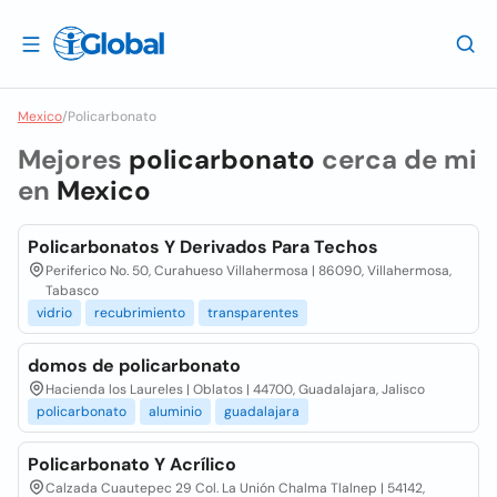
Mexico
/
Policarbonato
Mejores
policarbonato
cerca de mi
en
Mexico
Policarbonatos Y Derivados Para Techos
Periferico No. 50, Curahueso Villahermosa | 86090, Villahermosa,
Tabasco
vidrio
recubrimiento
transparentes
domos de policarbonato
Hacienda los Laureles | Oblatos | 44700, Guadalajara, Jalisco
policarbonato
aluminio
guadalajara
Policarbonato Y Acrílico
Calzada Cuautepec 29 Col. La Unión Chalma Tlalnep | 54142,