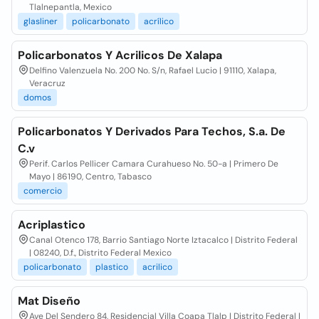
Tlalnepantla, Mexico
glasliner
policarbonato
acrílico
Policarbonatos Y Acrilicos De Xalapa
Delfino Valenzuela No. 200 No. S/n, Rafael Lucio | 91110, Xalapa,
Veracruz
domos
Policarbonatos Y Derivados Para Techos, S.a. De
C.v
Perif. Carlos Pellicer Camara Curahueso No. 50-a | Primero De
Mayo | 86190, Centro, Tabasco
comercio
Acriplastico
Canal Otenco 178, Barrio Santiago Norte Iztacalco | Distrito Federal
| 08240, D.f., Distrito Federal Mexico
policarbonato
plastico
acrilico
Mat Diseño
Ave Del Sendero 84, Residencial Villa Coapa Tlalp | Distrito Federal |