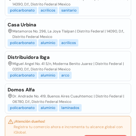
14390, D.f., Distrito Federal Mexico
policarbonato
acrilicos
sanitario
Casa Urbina
Matamoros No. 296, La Joya Tlalpan | Distrito Federal | 14090, D.f.,
Distrito Federal Mexico
policarbonato
aluminio
acrilicos
Distribuidora Ibga
Miguel Angel No. 41 S/n, Moderna Benito Juarez | Distrito Federal |
03510, D.f., Distrito Federal Mexico
policarbonato
aluminio
arco
Domos Alfa
Dr. Andrade No. 419, Buenos Aires Cuauhtemoc | Distrito Federal |
06780, D.f., Distrito Federal Mexico
policarbonato
aluminio
laminados
¡Atención dueños!
Registra tu comercio ahora e incrementa tu alcance global con
iGlobal.