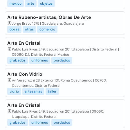
mexico
arte
objetos
Arte Rubeno-artistas, Obras De Arte
Jorge Bravo 1575 | Guadalajara, Guadalajara
obras
otras
comercio
Arte En Cristal
Pablo Luis Rivas 249, Escuadron 201 Iztapalapa | Distrito Federal |
09060, D.f., Distrito Federal Mexico
grabados
uniformes
bordados
Arte Con Vidrio
Av. Veracruz #28 Exterior 101, Roma Cuauhtemoc | 06760,
Cuauhtemoc, Distrito Federal
vidrio
artesanias
taller
Arte En Cristal
Pablo Luis Rivas 249, Escuadron 201 Iztapalapa | 09060,
Iztapalapa, Distrito Federal
grabados
uniformes
bordados