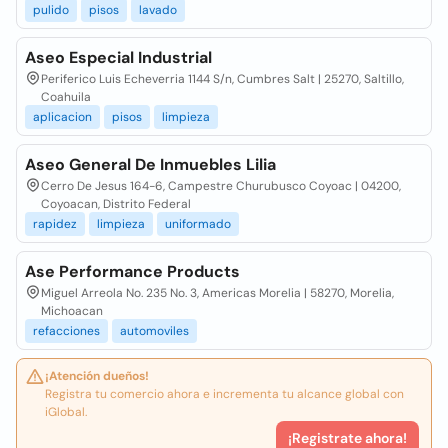
pulido
pisos
lavado
Aseo Especial Industrial
Periferico Luis Echeverria 1144 S/n, Cumbres Salt | 25270, Saltillo,
Coahuila
aplicacion
pisos
limpieza
Aseo General De Inmuebles Lilia
Cerro De Jesus 164-6, Campestre Churubusco Coyoac | 04200,
Coyoacan, Distrito Federal
rapidez
limpieza
uniformado
Ase Performance Products
Miguel Arreola No. 235 No. 3, Americas Morelia | 58270, Morelia,
Michoacan
refacciones
automoviles
¡Atención dueños!
Registra tu comercio ahora e incrementa tu alcance global con
iGlobal.
¡Registrate ahora!