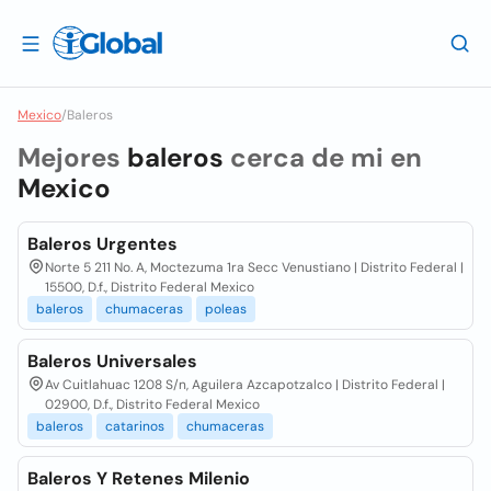
Mexico
/
Baleros
Mejores
baleros
cerca de mi en
Mexico
Baleros Urgentes
Norte 5 211 No. A, Moctezuma 1ra Secc Venustiano | Distrito Federal |
15500, D.f., Distrito Federal Mexico
baleros
chumaceras
poleas
Baleros Universales
Av Cuitlahuac 1208 S/n, Aguilera Azcapotzalco | Distrito Federal |
02900, D.f., Distrito Federal Mexico
baleros
catarinos
chumaceras
Baleros Y Retenes Milenio