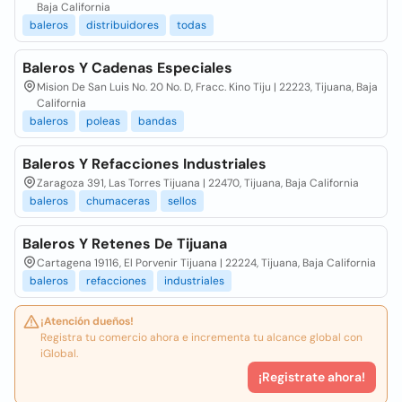
Baja California
baleros
distribuidores
todas
Baleros Y Cadenas Especiales
Mision De San Luis No. 20 No. D, Fracc. Kino Tiju | 22223, Tijuana, Baja
California
baleros
poleas
bandas
Baleros Y Refacciones Industriales
Zaragoza 391, Las Torres Tijuana | 22470, Tijuana, Baja California
baleros
chumaceras
sellos
Baleros Y Retenes De Tijuana
Cartagena 19116, El Porvenir Tijuana | 22224, Tijuana, Baja California
baleros
refacciones
industriales
¡Atención dueños!
Registra tu comercio ahora e incrementa tu alcance global con
iGlobal.
¡Registrate ahora!