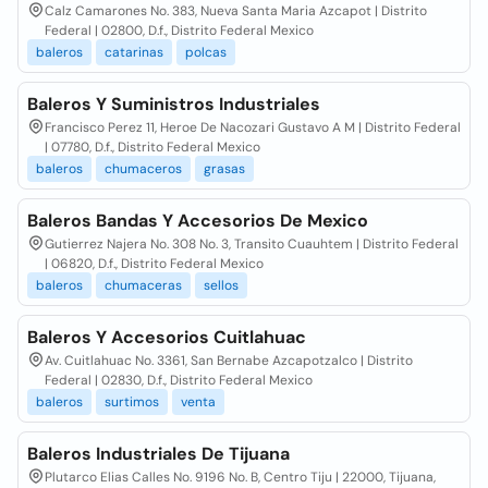
Calz Camarones No. 383, Nueva Santa Maria Azcapot | Distrito
Federal | 02800, D.f., Distrito Federal Mexico
baleros
catarinas
polcas
Baleros Y Suministros Industriales
Francisco Perez 11, Heroe De Nacozari Gustavo A M | Distrito Federal
| 07780, D.f., Distrito Federal Mexico
baleros
chumaceros
grasas
Baleros Bandas Y Accesorios De Mexico
Gutierrez Najera No. 308 No. 3, Transito Cuauhtem | Distrito Federal
| 06820, D.f., Distrito Federal Mexico
baleros
chumaceras
sellos
Baleros Y Accesorios Cuitlahuac
Av. Cuitlahuac No. 3361, San Bernabe Azcapotzalco | Distrito
Federal | 02830, D.f., Distrito Federal Mexico
baleros
surtimos
venta
Baleros Industriales De Tijuana
Plutarco Elias Calles No. 9196 No. B, Centro Tiju | 22000, Tijuana,