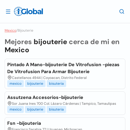
Mexico
/
Bijouterie
Mejores
bijouterie
cerca de mi en
Mexico
Pintado A Mano-bijouterie De Vitrofusion -piezas
De Vitrofusion Para Armar Bijouterie
Castellanos 4944 | Coyoacan, Distrito Federal
mexico
bijouterie
bisuteria
Assutzena Accesorios-bijouterie
Sor Juana Ines 700 Col. Làzaro Càrdenas | Tampico, Tamaulipas
mexico
bijouterie
bisuteria
Fsn -bijouteria
Francisco Sarabia 77 | Uruapan, Michoacan