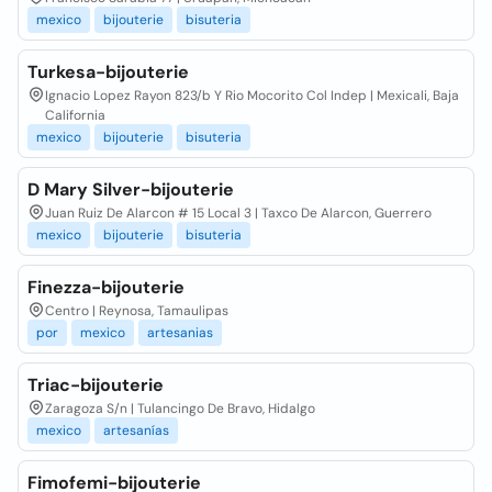
mexico
bijouterie
bisuteria
Turkesa-bijouterie
Ignacio Lopez Rayon 823/b Y Rio Mocorito Col Indep | Mexicali, Baja
California
mexico
bijouterie
bisuteria
D Mary Silver-bijouterie
Juan Ruiz De Alarcon # 15 Local 3 | Taxco De Alarcon, Guerrero
mexico
bijouterie
bisuteria
Finezza-bijouterie
Centro | Reynosa, Tamaulipas
por
mexico
artesanias
Triac-bijouterie
Zaragoza S/n | Tulancingo De Bravo, Hidalgo
mexico
artesanías
Fimofemi-bijouterie