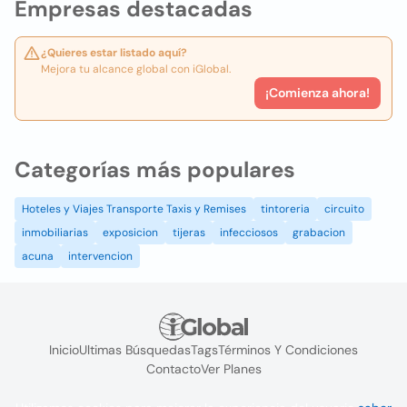
Empresas destacadas
¿Quieres estar listado aquí?
Mejora tu alcance global con iGlobal.
¡Comienza ahora!
Categorías más populares
Hoteles y Viajes Transporte Taxis y Remises
tintoreria
circuito
inmobiliarias
exposicion
tijeras
infecciosos
grabacion
acuna
intervencion
Inicio
Ultimas Búsquedas
Tags
Términos Y Condiciones
Contacto
Ver Planes