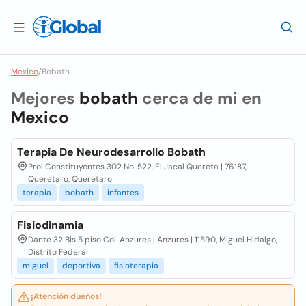
Mexico
/
Bobath
Mejores
bobath
cerca de mi en
Mexico
Terapia De Neurodesarrollo Bobath
Prol Constituyentes 302 No. 522, El Jacal Quereta | 76187,
Queretaro, Queretaro
terapia
bobath
infantes
Fisiodinamia
Dante 32 Bis 5 piso Col. Anzures | Anzures | 11590, Miguel Hidalgo,
Distrito Federal
miguel
deportiva
fisioterapia
¡Atención dueños!