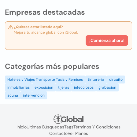
Empresas destacadas
¿Quieres estar listado aquí?
Mejora tu alcance global con iGlobal.
¡Comienza ahora!
Categorías más populares
Hoteles y Viajes Transporte Taxis y Remises
tintoreria
circuito
inmobiliarias
exposicion
tijeras
infecciosos
grabacion
acuna
intervencion
Inicio
Ultimas Búsquedas
Tags
Términos Y Condiciones
Contacto
Ver Planes