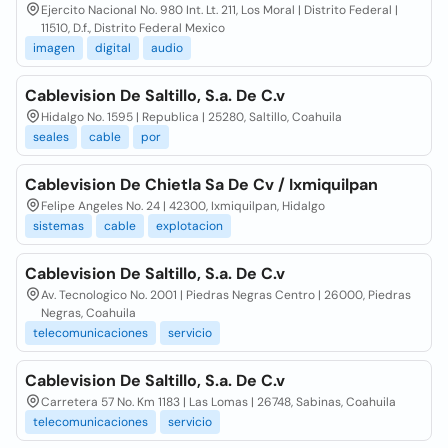
Ejercito Nacional No. 980 Int. Lt. 211, Los Moral | Distrito Federal |
11510, D.f., Distrito Federal Mexico
imagen
digital
audio
Cablevision De Saltillo, S.a. De C.v
Hidalgo No. 1595 | Republica | 25280, Saltillo, Coahuila
seales
cable
por
Cablevision De Chietla Sa De Cv / Ixmiquilpan
Felipe Angeles No. 24 | 42300, Ixmiquilpan, Hidalgo
sistemas
cable
explotacion
Cablevision De Saltillo, S.a. De C.v
Av. Tecnologico No. 2001 | Piedras Negras Centro | 26000, Piedras
Negras, Coahuila
telecomunicaciones
servicio
Cablevision De Saltillo, S.a. De C.v
Carretera 57 No. Km 1183 | Las Lomas | 26748, Sabinas, Coahuila
telecomunicaciones
servicio