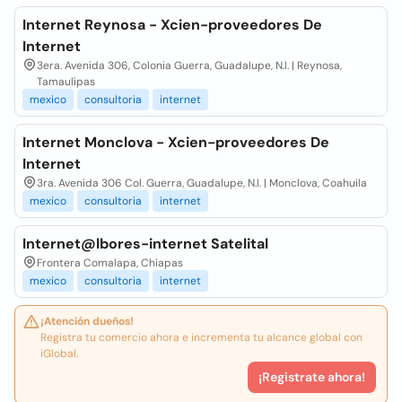
Internet Reynosa - Xcien-proveedores De
Internet
3era. Avenida 306, Colonia Guerra, Guadalupe, N.l. | Reynosa,
Tamaulipas
mexico
consultoria
internet
Internet Monclova - Xcien-proveedores De
Internet
3ra. Avenida 306 Col. Guerra, Guadalupe, N.l. | Monclova, Coahuila
mexico
consultoria
internet
Internet@lbores-internet Satelital
Frontera Comalapa, Chiapas
mexico
consultoria
internet
¡Atención dueños!
Registra tu comercio ahora e incrementa tu alcance global con
iGlobal.
¡Registrate ahora!