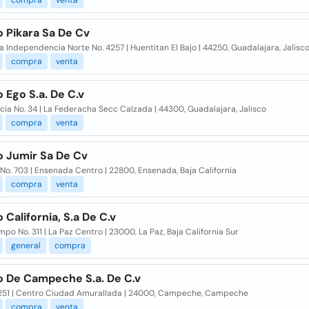
compra
venta
 Pikara Sa De Cv
 Independencia Norte No. 4257 | Huentitan El Bajo | 44250, Guadalajara, Jalisc
compra
venta
 Ego S.a. De C.v
ia No. 34 | La Federacha Secc Calzada | 44300, Guadalajara, Jalisco
compra
venta
o Jumir Sa De Cv
No. 703 | Ensenada Centro | 22800, Ensenada, Baja California
compra
venta
 California, S.a De C.v
po No. 311 | La Paz Centro | 23000, La Paz, Baja California Sur
general
compra
o De Campeche S.a. De C.v
 251 | Centro Ciudad Amurallada | 24000, Campeche, Campeche
compra
venta