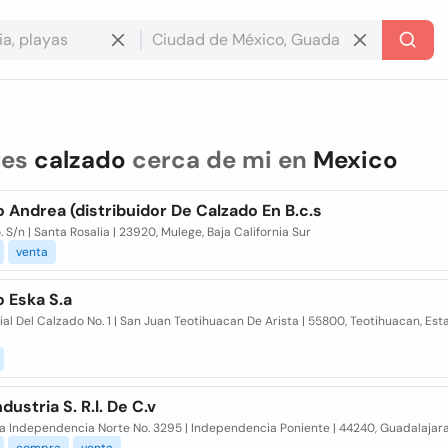
res
calzado
cerca de mi en
Mexico
 Andrea (distribuidor De Calzado En B.c.s
. S/n | Santa Rosalia | 23920, Mulege, Baja California Sur
venta
 Eska S.a
ial Del Calzado No. 1 | San Juan Teotihuacan De Arista | 55800, Teotihuacan, Es
dustria S. R.l. De C.v
a Independencia Norte No. 3295 | Independencia Poniente | 44240, Guadalajara,