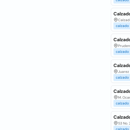
calzado
Calzado
Calzada
calzado
Calzado
Prudenc
calzado
Calzad
Juarez 
calzado
Calzado
M. Ocam
calzado
Calzad
53 No.
calzado