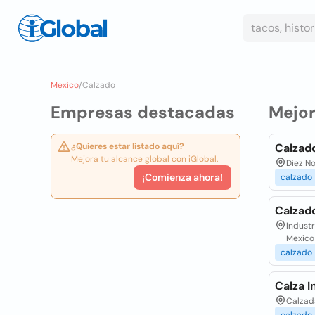
Mexico
/
Calzado
Empresas destacadas
Mejo
¿Quieres estar listado aquí?
Calzado
Mejora tu alcance global con iGlobal.
Diez No
¡Comienza ahora!
calzado
Calzado
Industr
Mexico
calzado
Calza In
Calzad