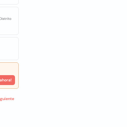
Distrito
 ahora!
iguiente