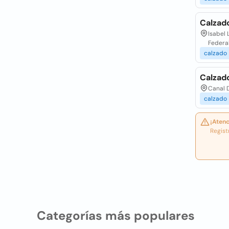
Calzado
Isabel 
Federa
calzado
Calzad
Canal D
calzado
¡Atenc
Regist
Categorías más populares