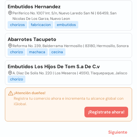
Embutidos Hernandez
Periferico No. 1007 Int. S/n, Nuevo Laredo San Ni | 66459, San
Nicolas De Los Garza, Nuevo Leon
chorizos
fabricacion
embutidos
Abarrotes Tacupeto
Reforma No. 239, Balderrama Hermosillo | 83180, Hermosillo, Sonora
chorizo
machaca
cecina
Embutidos Los Hijos De Tom S.a De C.v
A. Diaz De Solis No. 220 | Los Meseros | 45510, Tlaquepaque, Jalisco
chorizo
¡Atención dueños!
Registra tu comercio ahora e incrementa tu alcance global con
iGlobal.
¡Registrate ahora!
Siguiente