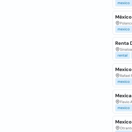
mexico
México 
Polanco
mexico
Renta 
Sinaloa
rental
Mexico 
Rafael
mexico
Mexica
Flavio 
mexico
Mexico
Otranto