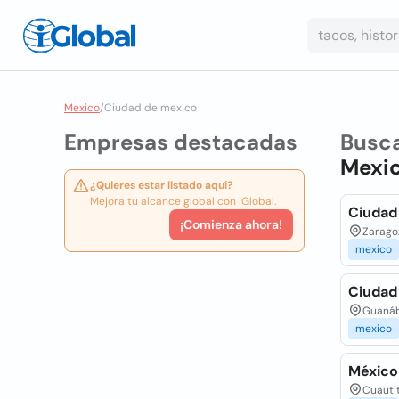
Mexico
/
Ciudad de mexico
Empresas destacadas
Busc
Mexi
¿Quieres estar listado aquí?
Mejora tu alcance global con iGlobal.
Ciudad
¡Comienza ahora!
Zarago
mexico
Ciudad 
Guanába
mexico
México
Cuautit