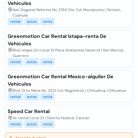
Vehiculos
Ave. Diagonal Reforma No. 2793 Ote. Col. Moctezuma | Torreon,
Coahuila
rental
autos
renta
Greenmotion Car Rental Ixtapa-renta De
Vehiculos
Blvd. Ixtapa S/n Local 10 Plaza Ambientes Desarrol | San Marcos,
Guerrero
rental
autos
renta
Greenmotion Car Rental Mexico-alquiler De
Vehiculos
Blvd. Ortiz Mena No. 3322 Col. Magisterial | Chihuahua, Chihuahua
rental
autos
renta
Speed Car Rental
Av. Uxmal Local 22 | Distrito Federal, Cancún
rental
autos
renta