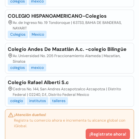
colegios
mexico
COLEGIO HISPANOAMERICANO-Colegios
Av. de Ingreso No. 19 Tondoroque | 63733, BAHIA DE BANDERAS,
NAYARIT
Colegios
Mexico
Colegio Andes De Mazatlán A.c. -colegio Bilingüe
Av. Universidad No. 205 Fraccionamiento Alameda | Mazatlan,
Sinaloa
colegios
mexico
Colegio Rafael Alberti S.c
Cedros No. 144, San Andres Azcapotzalco Azcapotza | Distrito
Federal | 02240, D.f., Distrito Federal Mexico
colegio
institutos
talleres
¡Atención dueños!
Registra tu comercio ahora e incrementa tu alcance global con
iGlobal.
¡Registrate ahora!