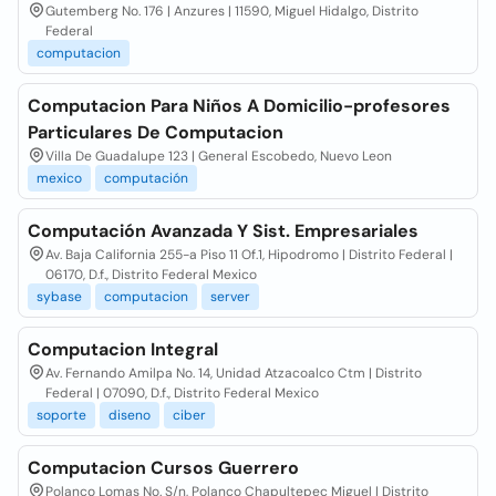
Gutemberg No. 176 | Anzures | 11590, Miguel Hidalgo, Distrito
Federal
computacion
Computacion Para Niños A Domicilio-profesores
Particulares De Computacion
Villa De Guadalupe 123 | General Escobedo, Nuevo Leon
mexico
computación
Computación Avanzada Y Sist. Empresariales
Av. Baja California 255-a Piso 11 Of.1, Hipodromo | Distrito Federal |
06170, D.f., Distrito Federal Mexico
sybase
computacion
server
Computacion Integral
Av. Fernando Amilpa No. 14, Unidad Atzacoalco Ctm | Distrito
Federal | 07090, D.f., Distrito Federal Mexico
soporte
diseno
ciber
Computacion Cursos Guerrero
Polanco Lomas No. S/n, Polanco Chapultepec Miguel | Distrito