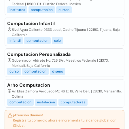
Federal | 11560, D.f., Distrito Federal Mexico
institutos
computacion
cursos
Computacion Infantil
Blvd Agua Caliente 9333 Local, Cacho Tijuana | 22150, Tijuana, Baja
California
infantil
computacion
solo
Computacion Personalizada
Gobernador Aldrete No. 726 S/n, Maestros Federale | 21370,
Mexicali, Baja California
curso
computacion
diseno
Arho Computacion
Av. Elias Zamora Verduzco Mz 46 Lt 16, Valle De L | 28219, Manzanillo,
Colima
computacion
instalacion
computadoras
¡Atención dueños!
Registra tu comercio ahora e incrementa tu alcance global con
iGlobal.