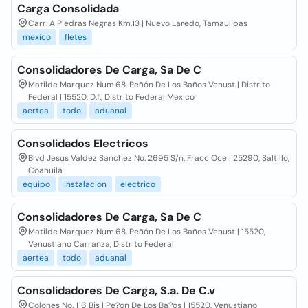
Carga Consolidada
Carr. A Piedras Negras Km.13 | Nuevo Laredo, Tamaulipas
mexico
fletes
Consolidadores De Carga, Sa De C
Matilde Marquez Num.68, Peñón De Los Baños Venust | Distrito
Federal | 15520, D.f., Distrito Federal Mexico
aertea
todo
aduanal
Consolidados Electricos
Blvd Jesus Valdez Sanchez No. 2695 S/n, Fracc Oce | 25290, Saltillo,
Coahuila
equipo
instalacion
electrico
Consolidadores De Carga, Sa De C
Matilde Marquez Num.68, Peñón De Los Baños Venust | 15520,
Venustiano Carranza, Distrito Federal
aertea
todo
aduanal
Consolidadores De Carga, S.a. De C.v
Colones No. 116 Bis | Pe?on De Los Ba?os | 15520, Venustiano