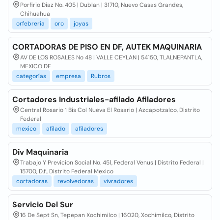
Porfirio Diaz No. 405 | Dublan | 31710, Nuevo Casas Grandes,
Chihuahua
orfebreria
oro
joyas
CORTADORAS DE PISO EN DF, AUTEK MAQUINARIA
AV DE LOS ROSALES No 48 | VALLE CEYLAN | 54150, TLALNEPANTLA,
MEXICO DF
categorías
empresa
Rubros
Cortadores Industriales-afilado Afiladores
Central Rosario 1 Bis Col Nueva El Rosario | Azcapotzalco, Distrito
Federal
mexico
afilado
afiladores
Div Maquinaria
Trabajo Y Previcion Social No. 451, Federal Venus | Distrito Federal |
15700, D.f., Distrito Federal Mexico
cortadoras
revolvedoras
vivradores
Servicio Del Sur
16 De Sept Sn, Tepepan Xochimilco | 16020, Xochimilco, Distrito