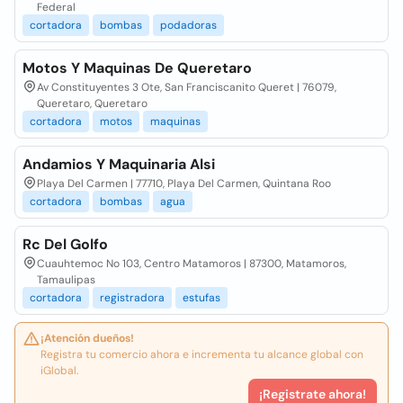
Federal
cortadora
bombas
podadoras
Motos Y Maquinas De Queretaro
Av Constituyentes 3 Ote, San Franciscanito Queret | 76079,
Queretaro, Queretaro
cortadora
motos
maquinas
Andamios Y Maquinaria Alsi
Playa Del Carmen | 77710, Playa Del Carmen, Quintana Roo
cortadora
bombas
agua
Rc Del Golfo
Cuauhtemoc No 103, Centro Matamoros | 87300, Matamoros,
Tamaulipas
cortadora
registradora
estufas
¡Atención dueños!
Registra tu comercio ahora e incrementa tu alcance global con
iGlobal.
¡Registrate ahora!