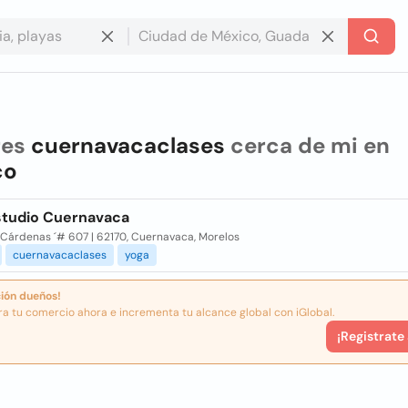
res
cuernavacaclases
cerca de mi en
co
studio Cuernavaca
 Cárdenas ´# 607 | 62170, Cuernavaca, Morelos
cuernavacaclases
yoga
ión dueños!
ra tu comercio ahora e incrementa tu alcance global con iGlobal.
¡Registrate