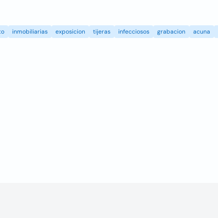
to
inmobiliarias
exposicion
tijeras
infecciosos
grabacion
acuna