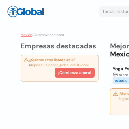
Mexico
/
Cuernavacaclases
Empresas destacadas
Mejo
Mexi
¿Quieres estar listado aquí?
Mejora tu alcance global con iGlobal.
Yoga E
¡Comienza ahora!
Lázaro
estudio
¡Atenc
Regist