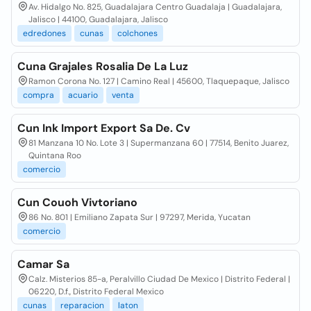
Av. Hidalgo No. 825, Guadalajara Centro Guadalaja | Guadalajara,
Jalisco | 44100, Guadalajara, Jalisco
edredones
cunas
colchones
Cuna Grajales Rosalia De La Luz
Ramon Corona No. 127 | Camino Real | 45600, Tlaquepaque, Jalisco
compra
acuario
venta
Cun Ink Import Export Sa De. Cv
81 Manzana 10 No. Lote 3 | Supermanzana 60 | 77514, Benito Juarez,
Quintana Roo
comercio
Cun Couoh Vivtoriano
86 No. 801 | Emiliano Zapata Sur | 97297, Merida, Yucatan
comercio
Camar Sa
Calz. Misterios 85-a, Peralvillo Ciudad De Mexico | Distrito Federal |
06220, D.f., Distrito Federal Mexico
cunas
reparacion
laton