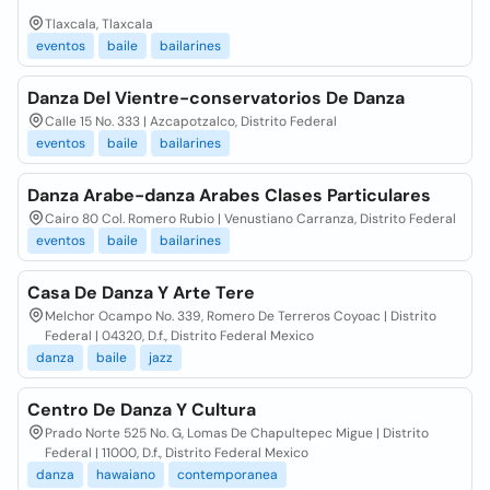
Tlaxcala, Tlaxcala
eventos
baile
bailarines
Danza Del Vientre-conservatorios De Danza
Calle 15 No. 333 | Azcapotzalco, Distrito Federal
eventos
baile
bailarines
Danza Arabe-danza Arabes Clases Particulares
Cairo 80 Col. Romero Rubio | Venustiano Carranza, Distrito Federal
eventos
baile
bailarines
Casa De Danza Y Arte Tere
Melchor Ocampo No. 339, Romero De Terreros Coyoac | Distrito
Federal | 04320, D.f., Distrito Federal Mexico
danza
baile
jazz
Centro De Danza Y Cultura
Prado Norte 525 No. G, Lomas De Chapultepec Migue | Distrito
Federal | 11000, D.f., Distrito Federal Mexico
danza
hawaiano
contemporanea