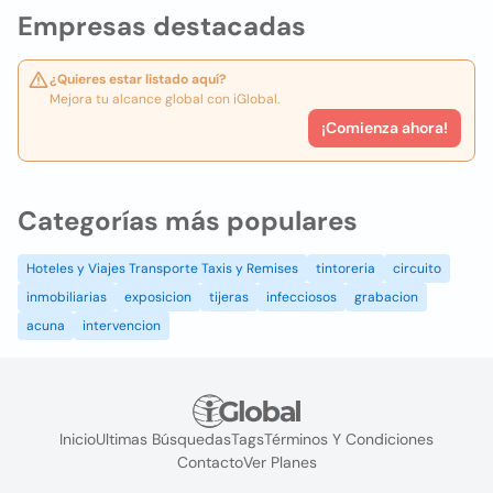
Empresas destacadas
¿Quieres estar listado aquí?
Mejora tu alcance global con iGlobal.
¡Comienza ahora!
Categorías más populares
Hoteles y Viajes Transporte Taxis y Remises
tintoreria
circuito
inmobiliarias
exposicion
tijeras
infecciosos
grabacion
acuna
intervencion
Inicio
Ultimas Búsquedas
Tags
Términos Y Condiciones
Contacto
Ver Planes