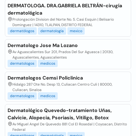
DERMATOLOGA. DRA.GABRIELA BELTRÁN-cirugía
dermatológica
Prolongación Division del Norte No. 5. Casi Esquin | Belisario
Dominguez | 14310, TLALPAN, DISTRITO FEDERAL
dermatólogos
dermatología
mexico
Dermatologo Jose Ma Lozano
Av Aguascalientes Sur 201, Prados Del Sur Aguasca | 20130,
Aguascalientes, Aguascalientes
dermatologos
medicos
Dermatologos Cemsi Policlinica
Hidalgo 287 Ote No. Desp 13, Culiacan Centro Culi | 80000,
Culiacan, Sinaloa
dermatologos
medicos
Dermatológico Quevedo-tratamiento Uñas,
Calvicie, Alopecia, Psoriasis, Vitiligo, Botox
Av Miguel Angel De Quevedo 881 Col El Rosedal | Coyoacan, Distrito
Federal
dermatólogos
dermatología
mexico