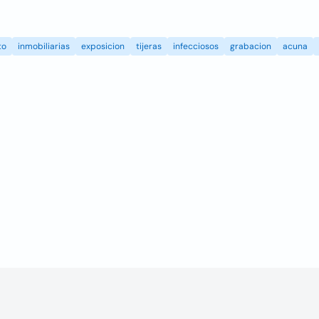
to
inmobiliarias
exposicion
tijeras
infecciosos
grabacion
acuna