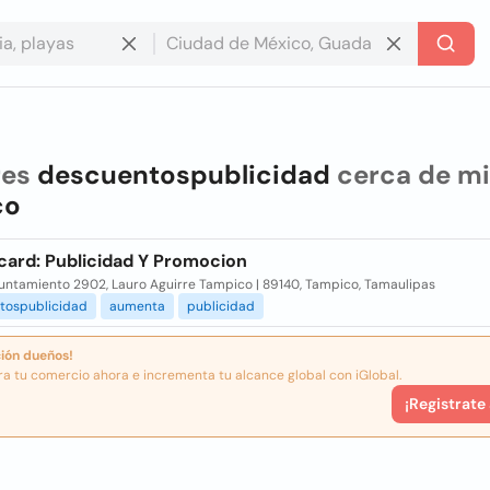
res
descuentospublicidad
cerca de mi
co
ard: Publicidad Y Promocion
yuntamiento 2902, Lauro Aguirre Tampico | 89140, Tampico, Tamaulipas
tospublicidad
aumenta
publicidad
ión dueños!
ra tu comercio ahora e incrementa tu alcance global con iGlobal.
¡Registrate