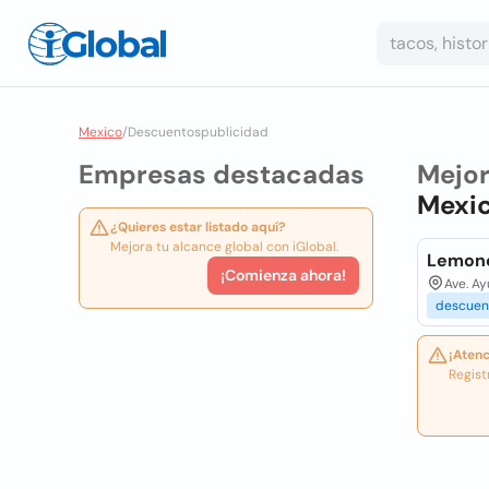
Mexico
/
Descuentospublicidad
Empresas destacadas
Mejo
Mexi
¿Quieres estar listado aquí?
Mejora tu alcance global con iGlobal.
Lemonc
¡Comienza ahora!
Ave. A
descuen
¡Atenc
Regist