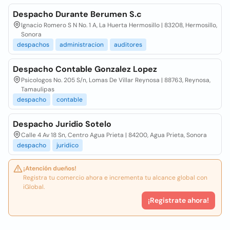
Despacho Durante Berumen S.c
Ignacio Romero S N No. 1 A, La Huerta Hermosillo | 83208, Hermosillo,
Sonora
despachos
administracion
auditores
Despacho Contable Gonzalez Lopez
Psicologos No. 205 S/n, Lomas De Villar Reynosa | 88763, Reynosa,
Tamaulipas
despacho
contable
Despacho Juridio Sotelo
Calle 4 Av 18 Sn, Centro Agua Prieta | 84200, Agua Prieta, Sonora
despacho
juridico
¡Atención dueños!
Registra tu comercio ahora e incrementa tu alcance global con
iGlobal.
¡Registrate ahora!