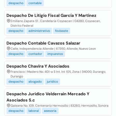
despacho
contable
Despacho De Litigio Fiscal García Y Martínez
Emiliano Zapata 51 , Candelaria Coyoacan | 04380, Coyoacan,
Distrito Federal
despacho
administrativo
fovissste
Despacho Contable Cavazos Salazar
Calle, Independencia Allende | 67350, Allende, Nuevo Leon
despacho
contador
impuestos
Despacho Chavira Y Asociados
Francisco I Madero No. 401-a S Int. Int 105, Zona | 34000, Durango,
Durango
despacho
abogado
juridico
Despacho Juridico Velderrain Mercado Y
Asociados S.c
Galeana No. 109, Centenario Hermosillo | 83260, Hermosillo, Sonora
despacho
laboral
asesoria