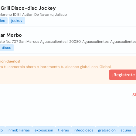
 Grill Disco-disc Jockey
oreno 10 B | Autlan De Navarro, Jalisco
dee
jockey
Bar Morbo
te No. 707, San Marcos Aguascalientes | 20080, Aguascalientes, Aguascaliente
disco
ión dueños!
ra tu comercio ahora e incrementa tu alcance global con iGlobal.
¡Registrate
S
to
inmobiliarias
exposicion
tijeras
infecciosos
grabacion
acuna