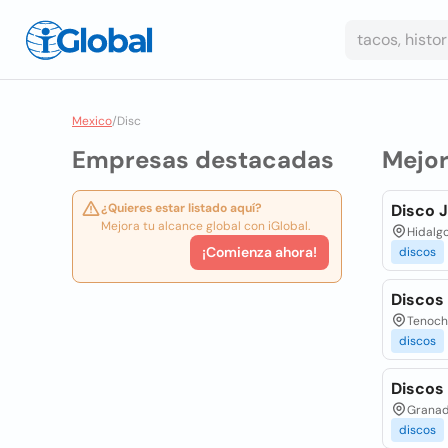
Mexico
/
Disc
Empresas destacadas
Mejo
¿Quieres estar listado aquí?
Disco 
Mejora tu alcance global con iGlobal.
Hidalgo
¡Comienza ahora!
discos
Discos
Tenoch 
discos
Discos
Granado
discos