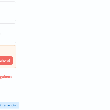
s
 ahora!
iguiente
intervencion