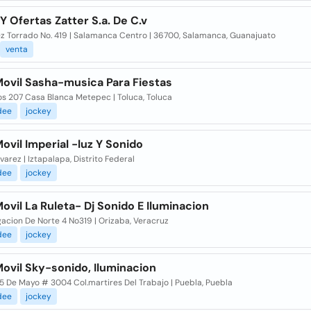
Y Ofertas Zatter S.a. De C.v
z Torrado No. 419 | Salamanca Centro | 36700, Salamanca, Guanajuato
venta
Movil Sasha-musica Para Fiestas
os 207 Casa Blanca Metepec | Toluca, Toluca
dee
jockey
ovil Imperial -luz Y Sonido
varez | Iztapalapa, Distrito Federal
dee
jockey
ovil La Ruleta- Dj Sonido E Iluminacion
acion De Norte 4 No319 | Orizaba, Veracruz
dee
jockey
ovil Sky-sonido, Iluminacion
 5 De Mayo # 3004 Col.martires Del Trabajo | Puebla, Puebla
dee
jockey