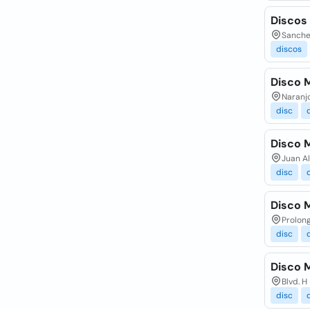
Discos 
Sanche
discos
Disco 
Naranj
disc
Disco M
Juan Al
disc
Disco M
Prolong
disc
Disco M
Blvd. H
disc