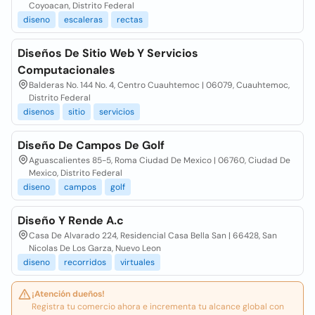
Coyoacan, Distrito Federal
diseno
escaleras
rectas
Diseños De Sitio Web Y Servicios
Computacionales
Balderas No. 144 No. 4, Centro Cuauhtemoc | 06079, Cuauhtemoc,
Distrito Federal
disenos
sitio
servicios
Diseño De Campos De Golf
Aguascalientes 85-5, Roma Ciudad De Mexico | 06760, Ciudad De
Mexico, Distrito Federal
diseno
campos
golf
Diseño Y Rende A.c
Casa De Alvarado 224, Residencial Casa Bella San | 66428, San
Nicolas De Los Garza, Nuevo Leon
diseno
recorridos
virtuales
¡Atención dueños!
Registra tu comercio ahora e incrementa tu alcance global con