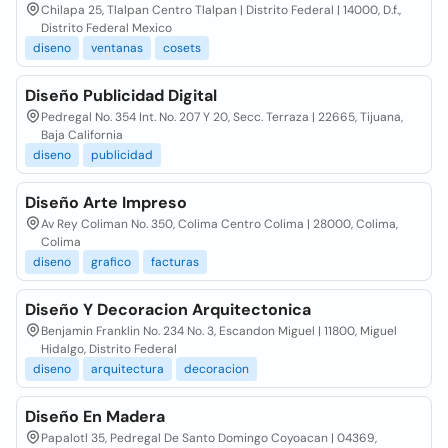
Chilapa 25, Tlalpan Centro Tlalpan | Distrito Federal | 14000, D.f.,
Distrito Federal Mexico
diseno
ventanas
cosets
Diseño Publicidad Digital
Pedregal No. 354 Int. No. 207 Y 20, Secc. Terraza | 22665, Tijuana,
Baja California
diseno
publicidad
Diseño Arte Impreso
Av Rey Coliman No. 350, Colima Centro Colima | 28000, Colima,
Colima
diseno
grafico
facturas
Diseño Y Decoracion Arquitectonica
Benjamin Franklin No. 234 No. 3, Escandon Miguel | 11800, Miguel
Hidalgo, Distrito Federal
diseno
arquitectura
decoracion
Diseño En Madera
Papalotl 35, Pedregal De Santo Domingo Coyoacan | 04369,