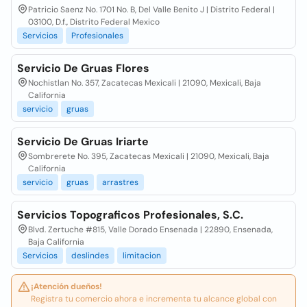
Patricio Saenz No. 1701 No. B, Del Valle Benito J | Distrito Federal |
03100, D.f., Distrito Federal Mexico
Servicios
Profesionales
Servicio De Gruas Flores
Nochistlan No. 357, Zacatecas Mexicali | 21090, Mexicali, Baja
California
servicio
gruas
Servicio De Gruas Iriarte
Sombrerete No. 395, Zacatecas Mexicali | 21090, Mexicali, Baja
California
servicio
gruas
arrastres
Servicios Topograficos Profesionales, S.C.
Blvd. Zertuche #815, Valle Dorado Ensenada | 22890, Ensenada,
Baja California
Servicios
deslindes
limitacion
¡Atención dueños!
Registra tu comercio ahora e incrementa tu alcance global con