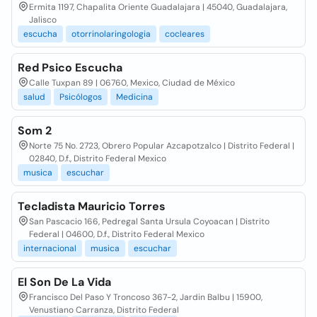
Ermita 1197, Chapalita Oriente Guadalajara | 45040, Guadalajara,
Jalisco
escucha
otorrinolaringologia
cocleares
Red Psico Escucha
Calle Tuxpan 89 | 06760, Mexico, Ciudad de México
salud
Psicólogos
Medicina
Som 2
Norte 75 No. 2723, Obrero Popular Azcapotzalco | Distrito Federal |
02840, D.f., Distrito Federal Mexico
musica
escuchar
Tecladista Mauricio Torres
San Pascacio 166, Pedregal Santa Ursula Coyoacan | Distrito
Federal | 04600, D.f., Distrito Federal Mexico
internacional
musica
escuchar
El Son De La Vida
Francisco Del Paso Y Troncoso 367-2, Jardin Balbu | 15900,
Venustiano Carranza, Distrito Federal