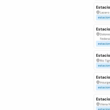
Estacio
Lazaro 
estacion
Estaci
Dolores
Federa
estacio
Estaci
Rio Tig
estacio
Estaci
Insurge
estacio
Estaci
Viena N
estacio