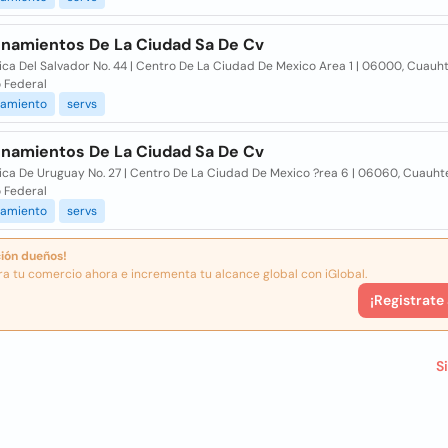
onamientos De La Ciudad Sa De Cv
ica Del Salvador No. 44 | Centro De La Ciudad De Mexico Area 1 | 06000, Cuauh
o Federal
namiento
servs
onamientos De La Ciudad Sa De Cv
ica De Uruguay No. 27 | Centro De La Ciudad De Mexico ?rea 6 | 06060, Cuauh
o Federal
namiento
servs
ión dueños!
ra tu comercio ahora e incrementa tu alcance global con iGlobal.
¡Registrate
S