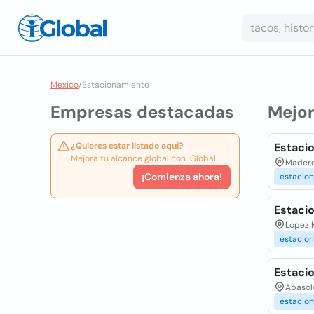
Mexico
/
Estacionamiento
Empresas destacadas
Mejo
¿Quieres estar listado aquí?
Estaci
Mejora tu alcance global con iGlobal.
Madero
¡Comienza ahora!
estacio
Estacio
Lopez M
estacion
Estacio
Abasolo
estacion