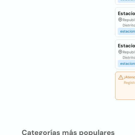
Estaci
Republ
Distrit
estacio
Estaci
Republ
Distrit
estacio
¡Atenc
Regist
Categorías más populares