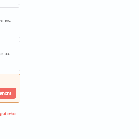
temoc,
temoc,
 ahora!
iguiente