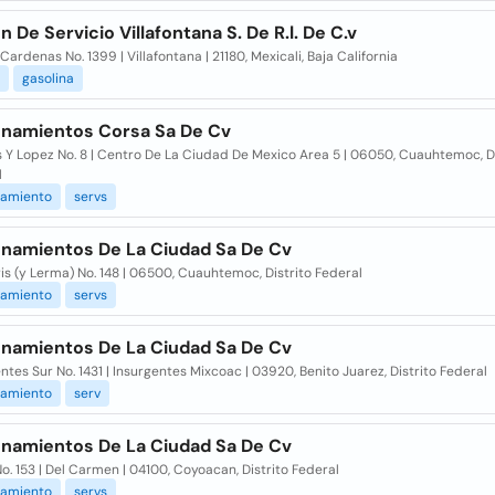
n De Servicio Villafontana S. De R.l. De C.v
Cardenas No. 1399 | Villafontana | 21180, Mexicali, Baja California
gasolina
onamientos Corsa Sa De Cv
 Y Lopez No. 8 | Centro De La Ciudad De Mexico Area 5 | 06050, Cuauhtemoc, Di
l
namiento
servs
onamientos De La Ciudad Sa De Cv
ris (y Lerma) No. 148 | 06500, Cuauhtemoc, Distrito Federal
namiento
servs
onamientos De La Ciudad Sa De Cv
ntes Sur No. 1431 | Insurgentes Mixcoac | 03920, Benito Juarez, Distrito Federal
namiento
serv
onamientos De La Ciudad Sa De Cv
o. 153 | Del Carmen | 04100, Coyoacan, Distrito Federal
namiento
servs