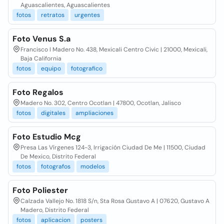
Aguascalientes, Aguascalientes
fotos
retratos
urgentes
Foto Venus S.a
Francisco I Madero No. 438, Mexicali Centro Civic | 21000, Mexicali,
Baja California
fotos
equipo
fotografico
Foto Regalos
Madero No. 302, Centro Ocotlan | 47800, Ocotlan, Jalisco
fotos
digitales
ampliaciones
Foto Estudio Mcg
Presa Las Vírgenes 124-3, Irrigación Ciudad De Me | 11500, Ciudad
De Mexico, Distrito Federal
fotos
fotografos
modelos
Foto Poliester
Calzada Vallejo No. 1818 S/n, Sta Rosa Gustavo A | 07620, Gustavo A
Madero, Distrito Federal
fotos
aplicacion
posters