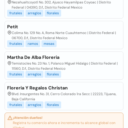
Nezahualtcoyotl No. 302, Ajusco Hayamilpas Coyoac | Distrito
Federal | 04390, D.f., Distrito Federal Mexico
frutales
arreglos
florales
Petit
Colima No. 129 No. A, Roma Norte Cuauhtemoc | Distrito Federal |
06700, D.f., Distrito Federal Mexico
frutales
ramos
mesas
Martha De Alba Floreria
Temistocles No. 23 No. 1, Polanco Miguel Hidalgo | Distrito Federal |
11560, D.f., Distrito Federal Mexico
frutales
arreglos
florales
Floreria Y Regalos Christan
Blvd. Insurgentes No. 31, Cerro Colorado 1ra Secc | 22223, Tijuana,
Baja California
frutales
arreglos
florales
¡Atención dueños!
Registra tu comercio ahora e incrementa tu alcance global con