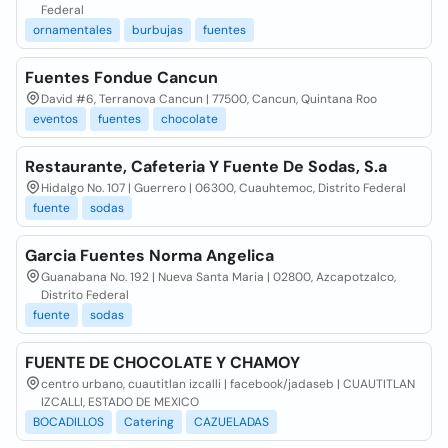
Federal
ornamentales
burbujas
fuentes
Fuentes Fondue Cancun
David #6, Terranova Cancun | 77500, Cancun, Quintana Roo
eventos
fuentes
chocolate
Restaurante, Cafeteria Y Fuente De Sodas, S.a
Hidalgo No. 107 | Guerrero | 06300, Cuauhtemoc, Distrito Federal
fuente
sodas
Garcia Fuentes Norma Angelica
Guanabana No. 192 | Nueva Santa Maria | 02800, Azcapotzalco,
Distrito Federal
fuente
sodas
FUENTE DE CHOCOLATE Y CHAMOY
centro urbano, cuautitlan izcalli | facebook/jadaseb | CUAUTITLAN
IZCALLI, ESTADO DE MEXICO
BOCADILLOS
Catering
CAZUELADAS