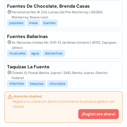
Fuentes De Chocolate, Brenda Casas
Perometral Nte # 224, Lomas Del Pte Monterrey | 66369,
Monterrey, Nuevo Leon
pasteles
mesa
fuentes
Fuentes Bailarinas
Av. Naciones Unidas No. 5131-13 Jardines Universi | 45110, Zapopan,
Jalisco
musicales
agua
danzarinas
Taquizas La Fuente
Oviedo 13, Postal Benito Juarez | 3410, Benito Juarez, Distrito
Federal
infantiles
taquizas
chocolate
¡Atención dueños!
Registra tu comercio ahora e incrementa tu alcance global con
iGlobal.
¡Registrate ahora!