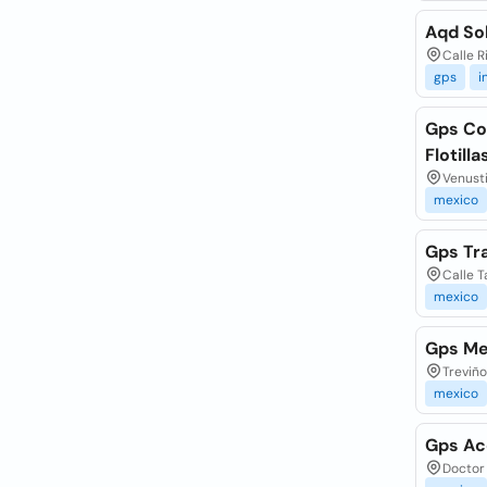
Aqd So
Calle R
gps
i
Gps Co
Flotilla
Venusti
mexico
Gps Tra
Calle T
mexico
Gps Mex
Treviño
mexico
Gps Ac
Doctor 