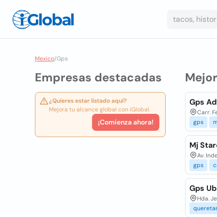
Mexico
/
Gps
Empresas destacadas
Mejo
¿Quieres estar listado aquí?
Gps Ad
Mejora tu alcance global con iGlobal.
Carr. F
¡Comienza ahora!
gps
m
Mj Sta
Av. Ind
gps
c
Gps Ub
Hda. Je
quereta