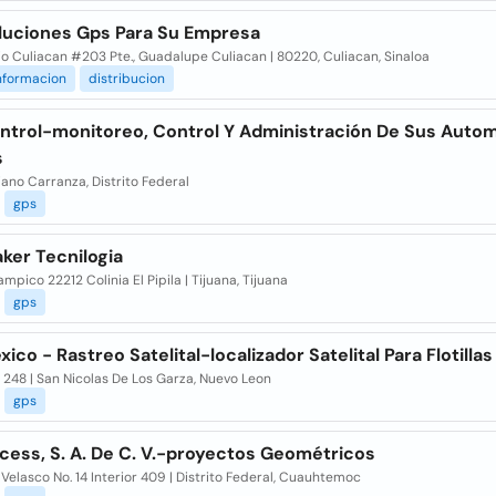
luciones Gps Para Su Empresa
io Culiacan #203 Pte., Guadalupe Culiacan | 80220, Culiacan, Sinaloa
nformacion
distribucion
ntrol-monitoreo, Control Y Administración De Sus Autom
s
ano Carranza, Distrito Federal
gps
ker Tecnilogia
ampico 22212 Colinia El Pipila | Tijuana, Tijuana
gps
ico - Rastreo Satelital-localizador Satelital Para Flotillas
 248 | San Nicolas De Los Garza, Nuevo Leon
gps
cess, S. A. De C. V.-proyectos Geométricos
Velasco No. 14 Interior 409 | Distrito Federal, Cuauhtemoc