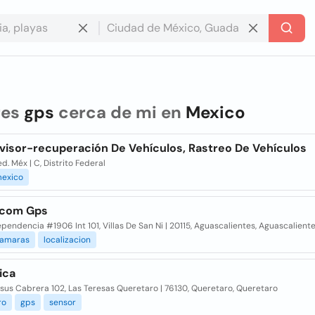
res
gps
cerca de mi en
Mexico
visor-recuperación De Vehículos, Rastreo De Vehículos
ed. Méx | C, Distrito Federal
exico
rcom Gps
ependencia #1906 Int 101, Villas De San Ni | 20115, Aguascalientes, Aguascalient
amaras
localizacion
ica
sus Cabrera 102, Las Teresas Queretaro | 76130, Queretaro, Queretaro
ro
gps
sensor