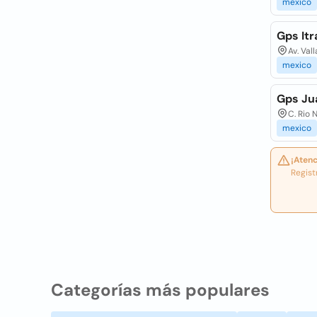
mexico
Gps Itr
Av. Val
mexico
Gps Ju
C. Rio 
mexico
¡Atenc
Regist
Categorías más populares