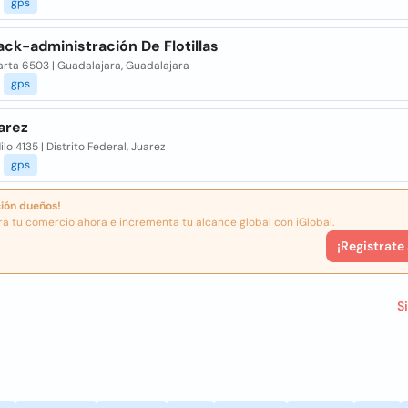
gps
ack-administración De Flotillas
larta 6503 | Guadalajara, Guadalajara
gps
arez
Nilo 4135 | Distrito Federal, Juarez
gps
ión dueños!
ra tu comercio ahora e incrementa tu alcance global con iGlobal.
¡Registrate
S