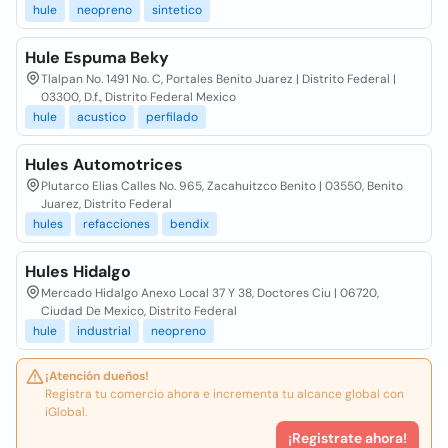
hule
neopreno
sintetico
Hule Espuma Beky
Tlalpan No. 1491 No. C, Portales Benito Juarez | Distrito Federal |
03300, D.f., Distrito Federal Mexico
hule
acustico
perfilado
Hules Automotrices
Plutarco Elias Calles No. 965, Zacahuitzco Benito | 03550, Benito
Juarez, Distrito Federal
hules
refacciones
bendix
Hules Hidalgo
Mercado Hidalgo Anexo Local 37 Y 38, Doctores Ciu | 06720,
Ciudad De Mexico, Distrito Federal
hule
industrial
neopreno
¡Atención dueños!
Registra tu comercio ahora e incrementa tu alcance global con
iGlobal.
¡Registrate ahora!