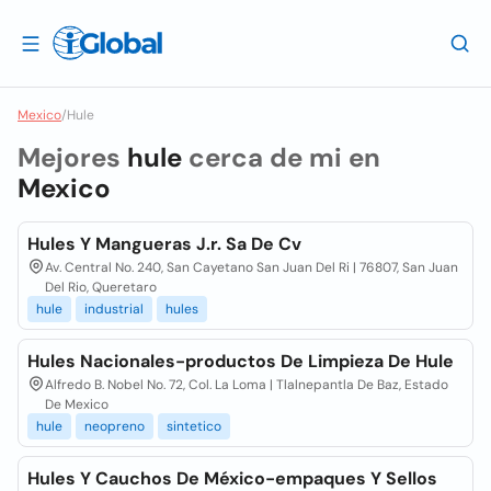
Mexico
/
Hule
Mejores
hule
cerca de mi en
Mexico
Hules Y Mangueras J.r. Sa De Cv
Av. Central No. 240, San Cayetano San Juan Del Ri | 76807, San Juan
Del Rio, Queretaro
hule
industrial
hules
Hules Nacionales-productos De Limpieza De Hule
Alfredo B. Nobel No. 72, Col. La Loma | Tlalnepantla De Baz, Estado
De Mexico
hule
neopreno
sintetico
Hules Y Cauchos De México-empaques Y Sellos