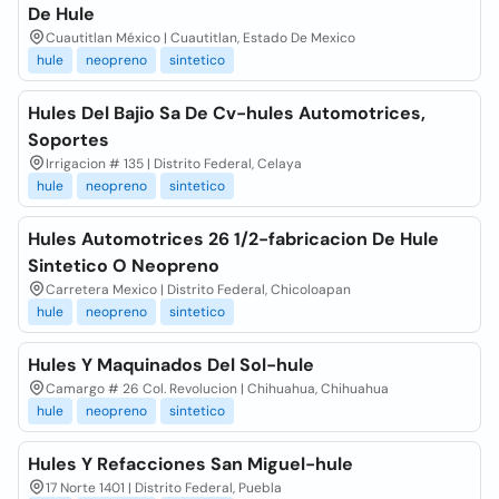
De Hule
Cuautitlan México | Cuautitlan, Estado De Mexico
hule
neopreno
sintetico
Hules Del Bajio Sa De Cv-hules Automotrices,
Soportes
Irrigacion # 135 | Distrito Federal, Celaya
hule
neopreno
sintetico
Hules Automotrices 26 1/2-fabricacion De Hule
Sintetico O Neopreno
Carretera Mexico | Distrito Federal, Chicoloapan
hule
neopreno
sintetico
Hules Y Maquinados Del Sol-hule
Camargo # 26 Col. Revolucion | Chihuahua, Chihuahua
hule
neopreno
sintetico
Hules Y Refacciones San Miguel-hule
17 Norte 1401 | Distrito Federal, Puebla