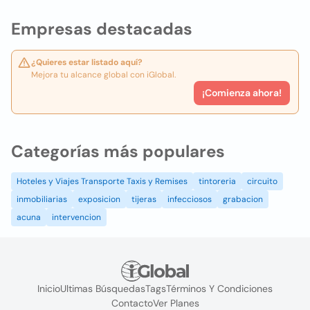
Empresas destacadas
¿Quieres estar listado aquí?
Mejora tu alcance global con iGlobal.
¡Comienza ahora!
Categorías más populares
Hoteles y Viajes Transporte Taxis y Remises
tintoreria
circuito
inmobiliarias
exposicion
tijeras
infecciosos
grabacion
acuna
intervencion
Inicio
Ultimas Búsquedas
Tags
Términos Y Condiciones
Contacto
Ver Planes