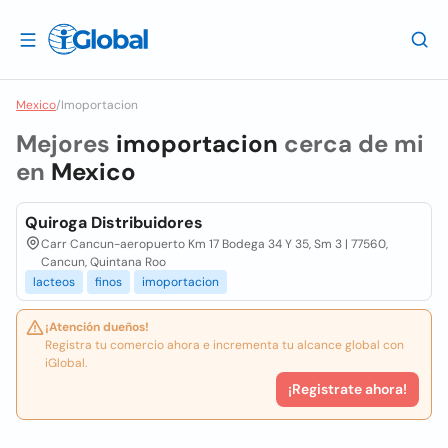
Mexico
/
Imoportacion
Mejores
imoportacion
cerca de mi
en
Mexico
Quiroga Distribuidores
Carr Cancun-aeropuerto Km 17 Bodega 34 Y 35, Sm 3 | 77560,
Cancun, Quintana Roo
lacteos
finos
imoportacion
¡Atención dueños!
Registra tu comercio ahora e incrementa tu alcance global con
iGlobal.
¡Registrate ahora!