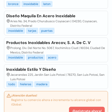
bronce
inoxidable
laton
Diseño Maquila En Acero Inoxidable
Aries No. 34, Prado Churubusco Coyoacan | 04230, Coyoacan,
Distrito Federal
inoxidable
tarjas
puertas
Productos Inoxidables Arecov, S. A. De C. V
Prolong. Div. Del Norte No. 5067, Xochimilco Ciud | 16034, Ciudad De
Mexico, Distrito Federal
inoxidable
productos
acero
Inoxidable Estilo Y Diseño
Jacarandas 225, Jardin San Luis Potosi | 78270, San Luis Potosi, San
Luis Potosi
todo
hieleras
madera
¡Atención dueños!
Registra tu comercio ahora e incrementa tu alcance global con
iGlobal.
¡Registrate ahora!