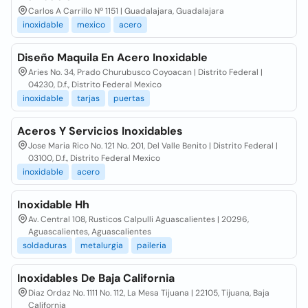
Carlos A Carrillo Nº 1151 | Guadalajara, Guadalajara
inoxidable
mexico
acero
Diseño Maquila En Acero Inoxidable
Aries No. 34, Prado Churubusco Coyoacan | Distrito Federal |
04230, D.f., Distrito Federal Mexico
inoxidable
tarjas
puertas
Aceros Y Servicios Inoxidables
Jose Maria Rico No. 121 No. 201, Del Valle Benito | Distrito Federal |
03100, D.f., Distrito Federal Mexico
inoxidable
acero
Inoxidable Hh
Av. Central 108, Rusticos Calpulli Aguascalientes | 20296,
Aguascalientes, Aguascalientes
soldaduras
metalurgia
paileria
Inoxidables De Baja California
Diaz Ordaz No. 1111 No. 112, La Mesa Tijuana | 22105, Tijuana, Baja
California