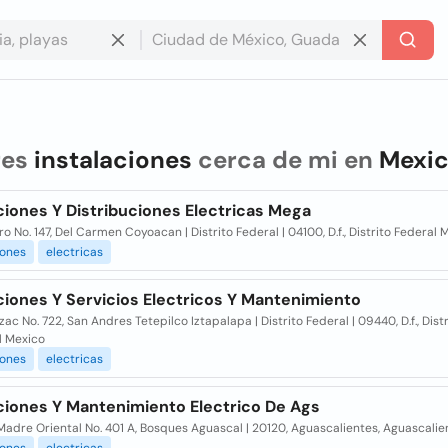
res
instalaciones
cerca de mi en
Mexi
ciones Y Distribuciones Electricas Mega
o No. 147, Del Carmen Coyoacan | Distrito Federal | 04100, D.f., Distrito Federal 
iones
electricas
ciones Y Servicios Electricos Y Mantenimiento
c No. 722, San Andres Tetepilco Iztapalapa | Distrito Federal | 09440, D.f., Distr
l Mexico
iones
electricas
aciones Y Mantenimiento Electrico De Ags
Madre Oriental No. 401 A, Bosques Aguascal | 20120, Aguascalientes, Aguascalie