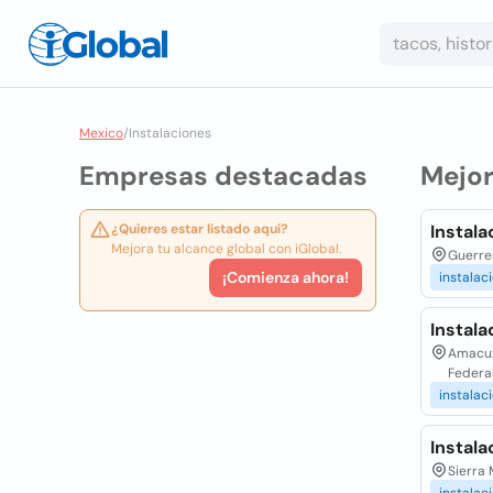
Mexico
/
Instalaciones
Empresas destacadas
Mejo
¿Quieres estar listado aquí?
Instala
Mejora tu alcance global con iGlobal.
Guerrer
¡Comienza ahora!
instalac
Instala
Amacuza
Federa
instalac
Instal
Sierra 