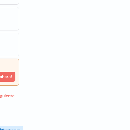
 ahora!
iguiente
intervencion