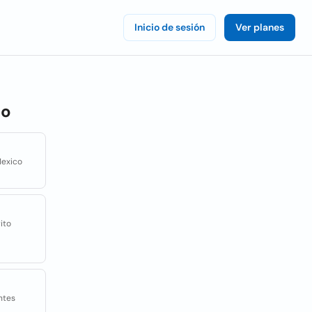
Inicio de sesión
Ver planes
co
Mexico
ito
ntes