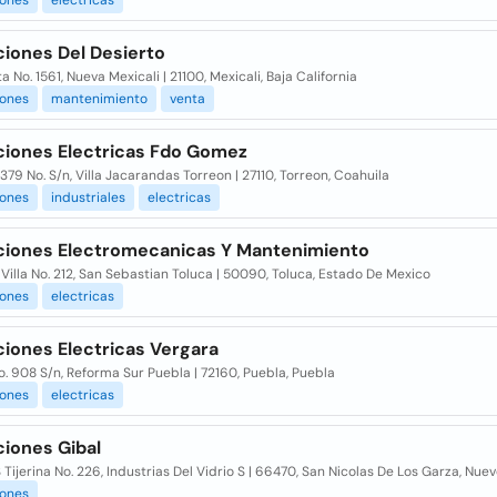
iones
electricas
ciones Del Desierto
ta No. 1561, Nueva Mexicali | 21100, Mexicali, Baja California
iones
mantenimiento
venta
aciones Electricas Fdo Gomez
379 No. S/n, Villa Jacarandas Torreon | 27110, Torreon, Coahuila
iones
industriales
electricas
aciones Electromecanicas Y Mantenimiento
Villa No. 212, San Sebastian Toluca | 50090, Toluca, Estado De Mexico
iones
electricas
ciones Electricas Vergara
o. 908 S/n, Reforma Sur Puebla | 72160, Puebla, Puebla
iones
electricas
ciones Gibal
 Tijerina No. 226, Industrias Del Vidrio S | 66470, San Nicolas De Los Garza, Nue
iones