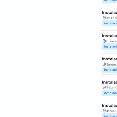
instalac
Instala
Av Aris
instalac
Instal
Cisnes 
instalac
Instal
Santos 
instalac
Instala
7 Sur N
instalac
Instala
Jesus S
instalac