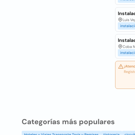
Instal
Luis Ve
instalac
Instala
Coba N
instalac
¡Atenc
Regist
Categorías más populares
Hoteles y Viajes Transporte Taxis y Remises
tintoreria
circui