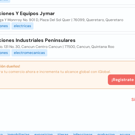
aciones Y Equipos Jymar
ga Y Monrroy No. 901 D, Plaza Del Sol Quer | 76099, Queretaro, Queretaro
iones
electricas
ciones Industriales Peninsulares
o. 131 No. 30, Cancun Centro Cancun | 77500, Cancun, Quintana Roo
iones
electromecanicas
ión dueños!
ra tu comercio ahora e incrementa tu alcance global con iGlobal.
¡Registrate
S
to
inmobiliarias
exposicion
tijeras
infecciosos
grabacion
acuna