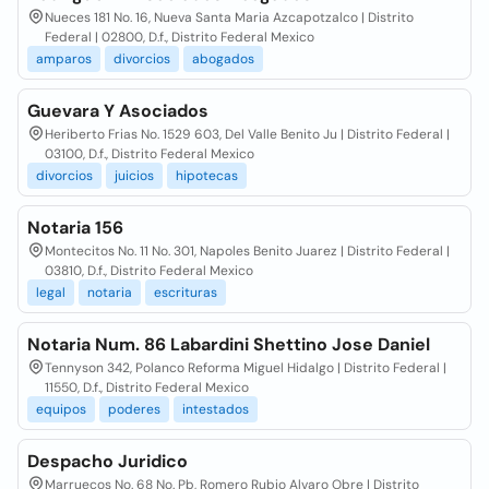
Nueces 181 No. 16, Nueva Santa Maria Azcapotzalco | Distrito
Federal | 02800, D.f., Distrito Federal Mexico
amparos
divorcios
abogados
Guevara Y Asociados
Heriberto Frias No. 1529 603, Del Valle Benito Ju | Distrito Federal |
03100, D.f., Distrito Federal Mexico
divorcios
juicios
hipotecas
Notaria 156
Montecitos No. 11 No. 301, Napoles Benito Juarez | Distrito Federal |
03810, D.f., Distrito Federal Mexico
legal
notaria
escrituras
Notaria Num. 86 Labardini Shettino Jose Daniel
Tennyson 342, Polanco Reforma Miguel Hidalgo | Distrito Federal |
11550, D.f., Distrito Federal Mexico
equipos
poderes
intestados
Despacho Juridico
Marruecos No. 68 No. Pb, Romero Rubio Alvaro Obre | Distrito