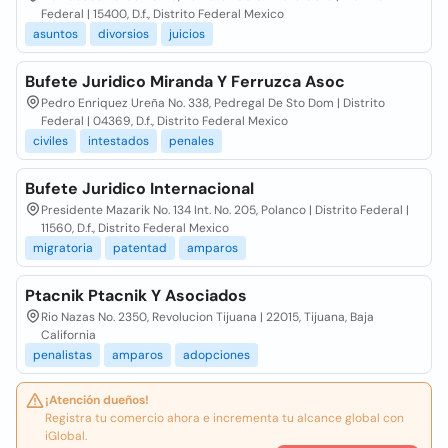
Federal | 15400, D.f., Distrito Federal Mexico
asuntos
divorsios
juicios
Bufete Juridico Miranda Y Ferruzca Asoc
Pedro Enriquez Ureña No. 338, Pedregal De Sto Dom | Distrito
Federal | 04369, D.f., Distrito Federal Mexico
civiles
intestados
penales
Bufete Juridico Internacional
Presidente Mazarik No. 134 Int. No. 205, Polanco | Distrito Federal |
11560, D.f., Distrito Federal Mexico
migratoria
patentad
amparos
Ptacnik Ptacnik Y Asociados
Rio Nazas No. 2350, Revolucion Tijuana | 22015, Tijuana, Baja
California
penalistas
amparos
adopciones
¡Atención dueños!
Registra tu comercio ahora e incrementa tu alcance global con
iGlobal.