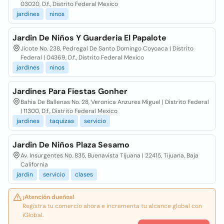
03020, D.f., Distrito Federal Mexico
jardines
ninos
Jardin De Niños Y Guarderia El Papalote
Jicote No. 238, Pedregal De Santo Domingo Coyoaca | Distrito
Federal | 04369, D.f., Distrito Federal Mexico
jardines
ninos
Jardines Para Fiestas Gonher
Bahia De Ballenas No. 28, Veronica Anzures Miguel | Distrito Federal
| 11300, D.f., Distrito Federal Mexico
jardines
taquizas
servicio
Jardin De Niños Plaza Sesamo
Av. Insurgentes No. 835, Buenavista Tijuana | 22415, Tijuana, Baja
California
jardin
servicio
clases
¡Atención dueños!
Registra tu comercio ahora e incrementa tu alcance global con
iGlobal.