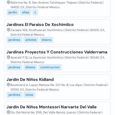
Reforma No. 9, San Andres Totoltepec Tlalpan | Distrito Federal |
14400, D.f., Distrito Federal Mexico
jardin
sillas
x
Jardines El Paraiso De Xochimilco
Zacapa 168, Xicalhuacan Xochimilco | Distrito Federal | 16500, D.f.,
Distrito Federal Mexico
jardines
arboles
diseno
Jardines Proyectos Y Construcciones Valderrama
Ayacatl 11 Q, La Asuncion Xochimilco | Distrito Federal | 16040, D.f.,
Distrito Federal Mexico
jardines
diseno
construccion
Jardin De Niños Kidland
Boulevard A. Lopez Mateos No. 227 No. B, Los Alpe | Distrito Federal |
01010, D.f., Distrito Federal Mexico
jardines
ninos
Jardin De Niños Montesori Narvarte Del Valle
Div. Del Norte No. 1016, Del Valle Benito Juarez | Distrito Federal |