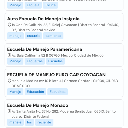
Manejo
Escuela
Toluca
Auto Escuela De Manejo Insignia
1a Cda De Caliz No. 22, El Reloj Coyoacan | Distrito Federal | 04640,
D.f., Distrito Federal Mexico
manejo
escuela
camiones
Escuela De Manejo Panamericana
Av. Baja California 52 B 06760, Mexico, Ciudad de México
Manejo
Escueltas
Escuelas
ESCUELA DE MANEJO EURO CAR COYOACAN
Manuela Medina mz 10 b lote 4 | Carmen Cerdad | 04909, CIUDAD
DE MÉXICO
Manejo
Educación
Escueltas
Escuela De Manejo Monaco
Av Santa Anita No. 37 No. 282, Moderna Benito Jua | 03510, Benito
Juarez, Distrito Federal
maneje
los
reciente