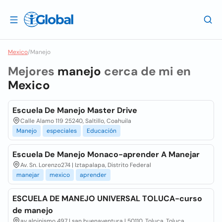
Mexico
/
Manejo
Mejores
manejo
cerca de mi en
Mexico
Escuela De Manejo Master Drive
Calle Alamo 119 25240, Saltillo, Coahuila
Manejo
especiales
Educación
Escuela De Manejo Monaco-aprender A Manejar
Av. Sn. Lorenzo274 | Iztapalapa, Distrito Federal
manejar
mexico
aprender
ESCUELA DE MANEJO UNIVERSAL TOLUCA-curso
de manejo
av alpinismo 497 | san buenaventura | 50110, Toluca, Toluca