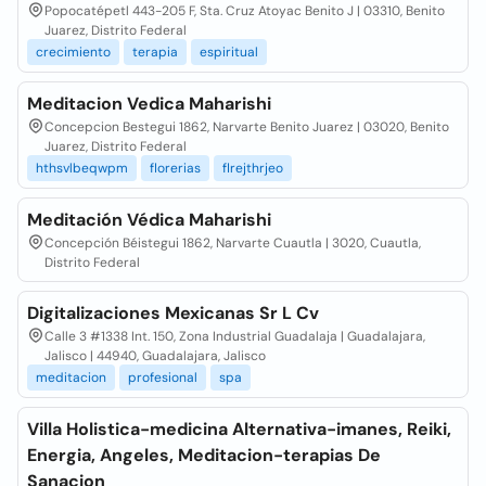
Popocatépetl 443-205 F, Sta. Cruz Atoyac Benito J | 03310, Benito
Juarez, Distrito Federal
crecimiento
terapia
espiritual
Meditacion Vedica Maharishi
Concepcion Bestegui 1862, Narvarte Benito Juarez | 03020, Benito
Juarez, Distrito Federal
hthsvlbeqwpm
florerias
flrejthrjeo
Meditación Védica Maharishi
Concepción Béistegui 1862, Narvarte Cuautla | 3020, Cuautla,
Distrito Federal
Digitalizaciones Mexicanas Sr L Cv
Calle 3 #1338 Int. 150, Zona Industrial Guadalaja | Guadalajara,
Jalisco | 44940, Guadalajara, Jalisco
meditacion
profesional
spa
Villa Holistica-medicina Alternativa-imanes, Reiki,
Energia, Angeles, Meditacion-terapias De
Sanacion