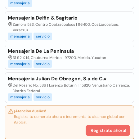
mensajeria
Mensajeria Delfin & Sagitario
Zamora 533, Centro Coatzacoalcos | 96400, Coatzacoalcos,
Veracruz
mensajeria
servicio
Mensajeria De La Peninsula
31 92 X 14, Chuburna Merida | 97200, Merida, Yucatan
mensajeria
servicio
Mensajeria Julian De Obregon, S.a.de C.v
Del Rosario No. 386 | Lorenzo Boturini | 15820, Venustiano Carranza,
Distrito Federal
mensajeria
servicio
¡Atención dueños!
Registra tu comercio ahora e incrementa tu alcance global con
iGlobal.
¡Registrate ahora!