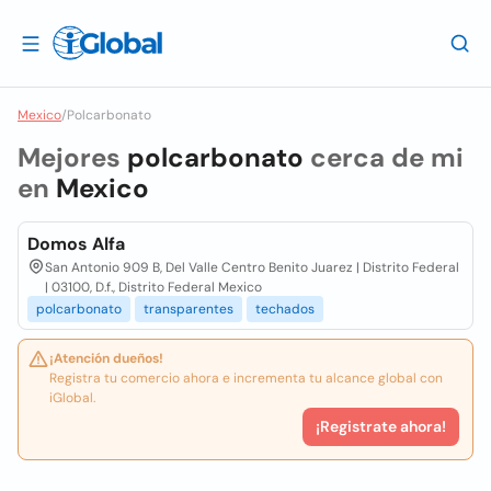
Mexico
/
Polcarbonato
Mejores
polcarbonato
cerca de mi
en
Mexico
Domos Alfa
San Antonio 909 B, Del Valle Centro Benito Juarez | Distrito Federal
| 03100, D.f., Distrito Federal Mexico
polcarbonato
transparentes
techados
¡Atención dueños!
Registra tu comercio ahora e incrementa tu alcance global con
iGlobal.
¡Registrate ahora!