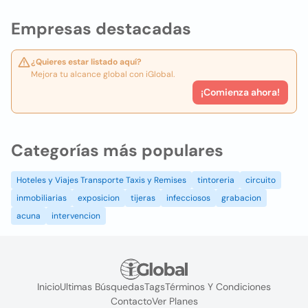
Empresas destacadas
¿Quieres estar listado aquí?
Mejora tu alcance global con iGlobal.
¡Comienza ahora!
Categorías más populares
Hoteles y Viajes Transporte Taxis y Remises
tintoreria
circuito
inmobiliarias
exposicion
tijeras
infecciosos
grabacion
acuna
intervencion
Inicio
Ultimas Búsquedas
Tags
Términos Y Condiciones
Contacto
Ver Planes