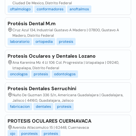
Ciudad De Mexico, Distrito Federal
oftalmologo
conformadores
anoftalmos
Protésis Dental M.m
Cruz Azul 134, Industrial Gustavo A Madero | 07800, Gustavo A
Madero, Distrito Federal
laboratorio
ortopedia
protesis
Protesis Oculares y Dentales Lozano
Ana Karenina Mz 4 Lt 106 Col. Progresista | Iztapalapa | 09240,
Iztapalapa, Distrito Federal
oncologos
protesis
odontologos
Protesis Dentales Serruchini
Nuño De Guzman 336 S/n, Americana Guadalajara | Guadalajara,
Jalisco | 44160, Guadalajara, Jalisco
fabricacion
dentales
protesis
PROTESIS OCULARES CUERNAVACA
Avenida Atlacomulco 15 | 62448, Cuernavaca
ojo
porotesis
protesis