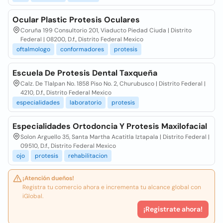
Ocular Plastic Protesis Oculares
Coruña 199 Consultorio 201, Viaducto Piedad Ciuda | Distrito
Federal | 08200, D.f., Distrito Federal Mexico
oftalmologo
conformadores
protesis
Escuela De Protesis Dental Taxqueña
Calz. De Tlalpan No. 1858 Piso No. 2, Churubusco | Distrito Federal |
4210, D.f., Distrito Federal Mexico
especialidades
laboratorio
protesis
Especialidades Ortodoncia Y Protesis Maxilofacial
Solon Arguello 35, Santa Martha Acatitla Iztapala | Distrito Federal |
09510, D.f., Distrito Federal Mexico
ojo
protesis
rehabilitacion
¡Atención dueños!
Registra tu comercio ahora e incrementa tu alcance global con
iGlobal.
¡Registrate ahora!